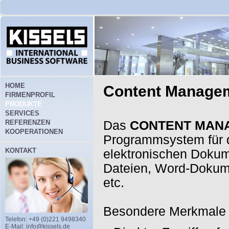
HOME
Content Manage
FIRMENPROFIL
PRODUKTE
SERVICES
REFERENZEN
Das
CONTENT MAN
KOOPERATIONEN
Programmsystem für 
KONTAKT
elektronischen Dokumen
Dateien, Word-Dokume
etc.
Besondere Merkmale
Telefon: +49 (0)221 9498340
E-Mail:
info@kissels.de